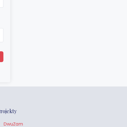
rojekty
DwuZam