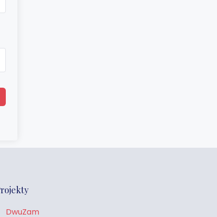
rojekty
DwuZam