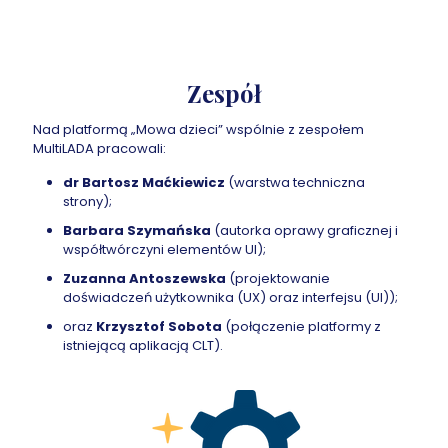
Zespół
Nad platformą „Mowa dzieci” wspólnie z zespołem
MultiLADA pracowali:
dr Bartosz Maćkiewicz
(warstwa techniczna
strony);
Barbara Szymańska
(autorka oprawy graficznej i
współtwórczyni elementów UI);
Zuzanna Antoszewska
(projektowanie
doświadczeń użytkownika (UX) oraz interfejsu (UI));
oraz
Krzysztof Sobota
(połączenie platformy z
istniejącą aplikacją CLT).