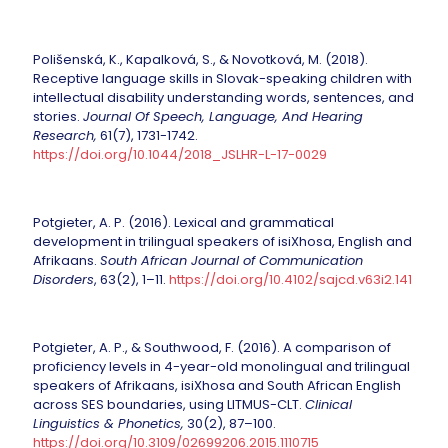
Polišenská, K., Kapalková, S., & Novotková, M. (2018).
Receptive language skills in Slovak-speaking children with
intellectual disability understanding words, sentences, and
stories.
Journal Of Speech, Language, And Hearing
Research,
61(7), 1731-1742.
https://doi.org/10.1044/2018_JSLHR-L-17-0029
Potgieter, A. P. (2016). Lexical and grammatical
development in trilingual speakers of isiXhosa, English and
Afrikaans.
South African Journal of Communication
Disorders
, 63(2), 1–11.
https://doi.org/10.4102/sajcd.v63i2.141
Potgieter, A. P., & Southwood, F. (2016). A comparison of
proficiency levels in 4-year-old monolingual and trilingual
speakers of Afrikaans, isiXhosa and South African English
across SES boundaries, using LITMUS-CLT.
Clinical
Linguistics & Phonetics,
30(2), 87–100.
https://doi.org/10.3109/02699206.2015.1110715