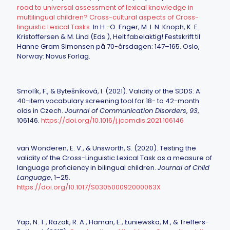
road to universal assessment of lexical knowledge in
multilingual children? Cross-cultural aspects of Cross-
linguistic Lexical Tasks
. In H.-O. Enger, M. I. N. Knoph, K. E.
Kristoffersen & M. Lind (Eds.), Helt fabelaktig! Festskrift til
Hanne Gram Simonsen på 70-årsdagen: 147–165. Oslo,
Norway: Novus Forlag.
Smolík, F., &
Bytešníková, I. (2021).
Validity of the SDDS: A
40-item vocabulary screening tool for 18- to 42-month
olds in Czech.
Journal of Communication Disorders
,
93
,
106146.
https://doi.org/10.1016/j.jcomdis.2021.106146
van Wonderen, E. V., & Unsworth, S. (2020). Testing the
validity of the Cross-Linguistic Lexical Task as a measure of
language proficiency in bilingual children.
Journal of Child
Language
, 1–25.
https://doi.org/10.1017/S030500092000063X
Yap, N. T., Razak, R. A., Haman, E., Łuniewska, M., & Treffers-