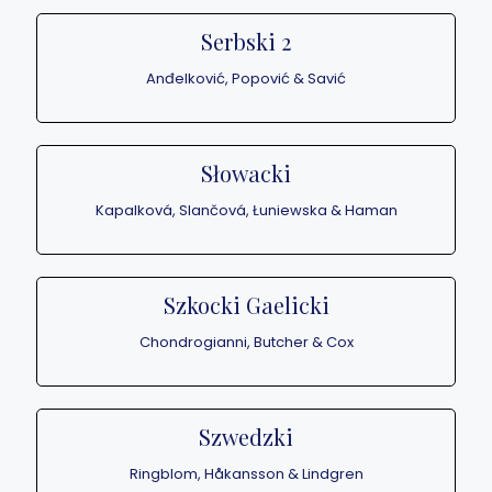
Serbski 2
Anđelković, Popović & Savić
Słowacki
Kapalková, Slančová, Łuniewska & Haman
Szkocki Gaelicki
Chondrogianni, Butcher & Cox
Szwedzki
Ringblom, Håkansson & Lindgren