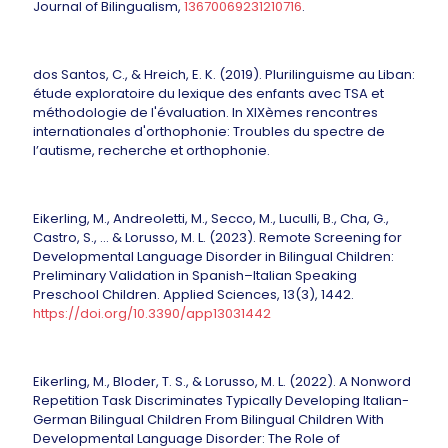
Journal of Bilingualism,
13670069231210716
.
dos Santos, C., & Hreich, E. K. (2019). Plurilinguisme au Liban:
étude exploratoire du lexique des enfants avec TSA et
méthodologie de l'évaluation. In XIXèmes rencontres
internationales d'orthophonie: Troubles du spectre de
l’autisme, recherche et orthophonie.
Eikerling, M., Andreoletti, M., Secco, M., Luculli, B., Cha, G.,
Castro, S., ... & Lorusso, M. L. (2023). Remote Screening for
Developmental Language Disorder in Bilingual Children:
Preliminary Validation in Spanish–Italian Speaking
Preschool Children. Applied Sciences, 13(3), 1442.
https://doi.org/10.3390/app13031442
Eikerling, M., Bloder, T. S., & Lorusso, M. L. (2022). A Nonword
Repetition Task Discriminates Typically Developing Italian-
German Bilingual Children From Bilingual Children With
Developmental Language Disorder: The Role of