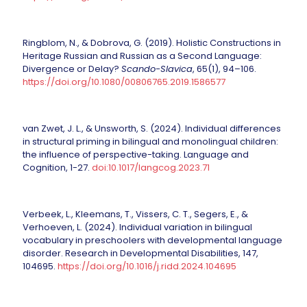
Ringblom, N., & Dobrova, G. (2019). Holistic Constructions in
Heritage Russian and Russian as a Second Language:
Divergence or Delay?
Scando-Slavica
, 65(1), 94–106.
https://doi.org/10.1080/00806765.2019.1586577
van Zwet, J. L., & Unsworth, S. (2024). Individual differences
in structural priming in bilingual and monolingual children:
the influence of perspective-taking. Language and
Cognition, 1-27.
doi:10.1017/langcog.2023.71
Verbeek, L., Kleemans, T., Vissers, C. T., Segers, E., &
Verhoeven, L. (2024). Individual variation in bilingual
vocabulary in preschoolers with developmental language
disorder. Research in Developmental Disabilities, 147,
104695.
https://doi.org/10.1016/j.ridd.2024.104695