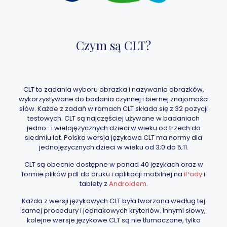
Czym są CLT?
CLT to zadania wyboru obrazka i nazywania obrazków,
wykorzystywane do badania czynnej i biernej znajomości
słów. Każde z zadań w ramach CLT składa się z 32 pozycji
testowych. CLT są najczęściej używane w badaniach
jedno- i wielojęzycznych dzieci w wieku od trzech do
siedmiu lat. Polska wersja językowa CLT ma normy dla
jednojęzycznych dzieci w wieku od 3;0 do 5;11.
CLT są obecnie dostępne w ponad 40 językach oraz w
formie plików pdf do druku i aplikacji mobilnej na
iPady
i
tablety z
Androidem
.
Każda z wersji językowych CLT była tworzona według tej
samej procedury i jednakowych kryteriów. Innymi słowy,
kolejne wersje językowe CLT są nie tłumaczone, tylko