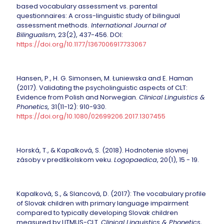
based vocabulary assessment vs. parental
questionnaires: A cross-linguistic study of bilingual
assessment methods.
International Journal of
Bilingualism
, 23(2), 437-456. DOI:
https://doi.org/10.1177/1367006917733067
Hansen, P., H. G. Simonsen, M. Łuniewska and E. Haman
(2017). Validating the psycholinguistic aspects of CLT:
Evidence from Polish and Norwegian.
Clinical Linguistics &
Phonetics,
31(11-12): 910-930.
https://doi.org/10.1080/02699206.2017.1307455
Horská, T., & Kapalková, S. (2018). Hodnotenie slovnej
zásoby v predškolskom veku.
Logopaedica
, 20(1), 15 - 19.
Kapalková, S., & Slancová, D. (2017): The vocabulary profile
of Slovak children with primary language impairment
compared to typically developing Slovak children
measured by LITMUS-CLT.
Clinical Linguistics & Phonetics,