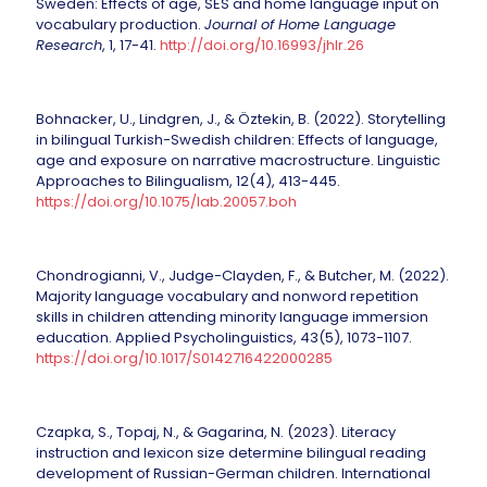
Sweden: Effects of age, SES and home language input on
vocabulary production.
Journal of Home Language
Research
, 1, 17-41.
http://doi.org/10.16993/jhlr.26
Bohnacker, U., Lindgren, J., & Öztekin, B. (2022). Storytelling
in bilingual Turkish-Swedish children: Effects of language,
age and exposure on narrative macrostructure. Linguistic
Approaches to Bilingualism, 12(4), 413-445.
https://doi.org/10.1075/lab.20057.boh
Chondrogianni, V., Judge-Clayden, F., & Butcher, M. (2022).
Majority language vocabulary and nonword repetition
skills in children attending minority language immersion
education. Applied Psycholinguistics, 43(5), 1073-1107.
https://doi.org/10.1017/S0142716422000285
Czapka, S., Topaj, N., & Gagarina, N. (2023). Literacy
instruction and lexicon size determine bilingual reading
development of Russian-German children. International