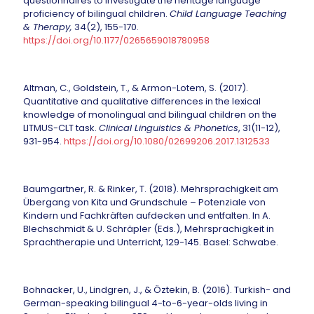
questionnaires to investigate the heritage language
proficiency of bilingual children.
Child Language Teaching
& Therapy,
34(2), 155-170.
https://doi.org/10.1177/0265659018780958
Altman, C., Goldstein, T., & Armon-Lotem, S. (2017).
Quantitative and qualitative differences in the lexical
knowledge of monolingual and bilingual children on the
LITMUS-CLT task.
Clinical Linguistics & Phonetics
, 31(11-12),
931-954.
https://doi.org/10.1080/02699206.2017.1312533
Baumgartner, R. & Rinker, T. (2018). Mehrsprachigkeit am
Übergang von Kita und Grundschule – Potenziale von
Kindern und Fachkräften aufdecken und entfalten. In A.
Blechschmidt & U. Schräpler (Eds.), Mehrsprachigkeit in
Sprachtherapie und Unterricht, 129-145. Basel: Schwabe.
Bohnacker, U., Lindgren, J., & Öztekin, B. (2016). Turkish- and
German-speaking bilingual 4-to-6-year-olds living in