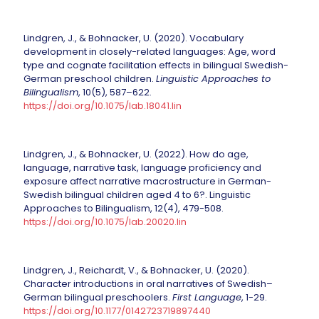
Lindgren, J., & Bohnacker, U. (2020). Vocabulary
development in closely-related languages: Age, word
type and cognate facilitation effects in bilingual Swedish-
German preschool children.
Linguistic Approaches to
Bilingualism
, 10(5), 587–622.
https://doi.org/10.1075/lab.18041.lin
Lindgren, J., & Bohnacker, U. (2022). How do age,
language, narrative task, language proficiency and
exposure affect narrative macrostructure in German-
Swedish bilingual children aged 4 to 6?. Linguistic
Approaches to Bilingualism, 12(4), 479-508.
https://doi.org/10.1075/lab.20020.lin
Lindgren, J., Reichardt, V., & Bohnacker, U. (2020).
Character introductions in oral narratives of Swedish–
German bilingual preschoolers.
First Language
, 1-29.
https://doi.org/10.1177/0142723719897440