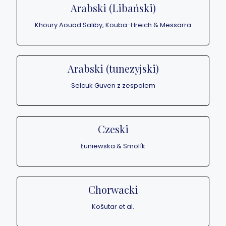
Arabski (Libański)
Khoury Aouad Saliby, Kouba-Hreich & Messarra
Arabski (tunezyjski)
Selcuk Guven z zespołem
Czeski
Łuniewska & Smolík
Chorwacki
Košutar et al.