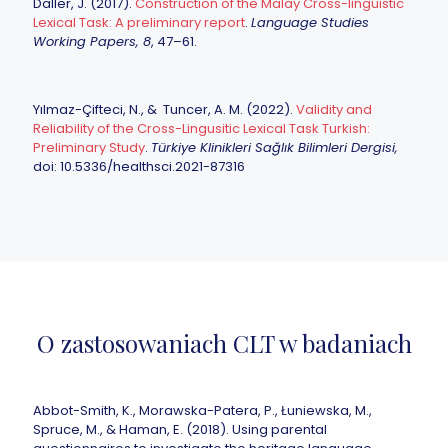
Daller, J. (2017).
Construction of the Malay Cross-linguistic
Lexical Task: A preliminary report
.
Language Studies
Working Papers, 8
, 47–61.
Yılmaz-Çifteci,
N., & Tuncer, A. M. (2022).
Validity and
Reliability of the Cross-Lingusitic Lexical Task Turkish:
Preliminary Study
.
Türkiye Klinikleri Sağlık Bilimleri Dergisi,
doi: 10.5336/healthsci.2021-87316
O zastosowaniach CLT w badaniach
Abbot-Smith, K., Morawska-Patera, P., Łuniewska, M.,
Spruce, M., & Haman, E. (2018). Using parental