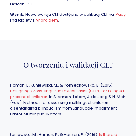
Lexicon CLT.
Wynik:
Nowa wersja CLT dostępna w aplikacji CLT na
iPady
i na tablety z
Androidem
.
O tworzeniu i walidacji CLT
Haman, E., Łuniewska, M., & Pomiechowska, B. (2015).
Designing Cross-linguistic Lexical Tasks (CLTs) for bilingual
preschool children
. In S. Armon-Lotem, J. de Jong & N. Meir
(Eds.). Methods for assessing multilingual children:
disentangling bilingualism from Language Impairment.
Bristol: Multilingual Matters.
Łuniewska, M., Haman, E., & Hansen, P. (2016).
Is there a