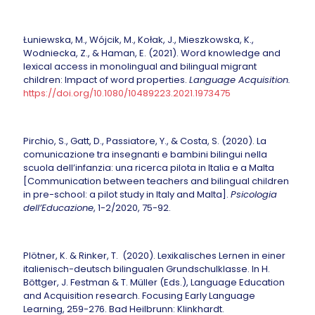
Łuniewska, M., Wójcik, M., Kołak, J., Mieszkowska, K.,
Wodniecka, Z., & Haman, E. (2021). Word knowledge and
lexical access in monolingual and bilingual migrant
children: Impact of word properties.
Language Acquisition.
https://doi.org/10.1080/10489223.2021.1973475
Pirchio, S., Gatt, D., Passiatore, Y., & Costa, S. (2020). La
comunicazione tra insegnanti e bambini bilingui nella
scuola dell’infanzia: una ricerca pilota in Italia e a Malta
[Communication between teachers and bilingual children
in pre-school: a pilot study in Italy and Malta].
Psicologia
dell’Educazione
, 1-2/2020, 75-92.
Plötner, K. & Rinker, T. (2020). Lexikalisches Lernen in einer
italienisch-deutsch bilingualen Grundschulklasse. In H.
Böttger, J. Festman & T. Müller (Eds.), Language Education
and Acquisition research. Focusing Early Language
Learning, 259-276. Bad Heilbrunn: Klinkhardt.