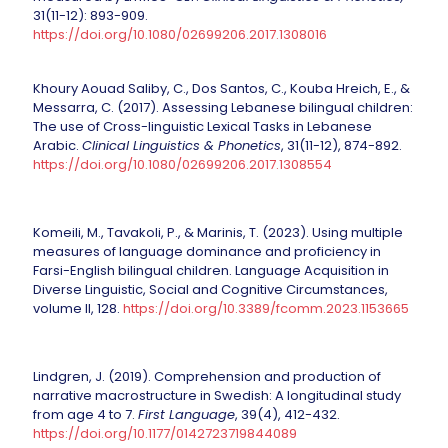
31(11-12): 893-909.
https://doi.org/10.1080/02699206.2017.1308016
Khoury Aouad Saliby, C., Dos Santos, C., Kouba Hreich, E., &
Messarra, C. (2017). Assessing Lebanese bilingual children:
The use of Cross-linguistic Lexical Tasks in Lebanese
Arabic.
Clinical Linguistics & Phonetics
, 31(11-12), 874-892.
https://doi.org/10.1080/02699206.2017.1308554
Komeili, M., Tavakoli, P., & Marinis, T. (2023). Using multiple
measures of language dominance and proficiency in
Farsi-English bilingual children. Language Acquisition in
Diverse Linguistic, Social and Cognitive Circumstances,
volume II, 128.
https://doi.org/10.3389/fcomm.2023.1153665
Lindgren, J. (2019). Comprehension and production of
narrative macrostructure in Swedish: A longitudinal study
from age 4 to 7.
First Language
, 39(4), 412-432.
https://doi.org/10.1177/0142723719844089