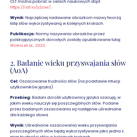
CLT można pobrać w celach naukowych stąd:
https://osf.io/y2cwr/
.
Wynik:
Najczęściej nadawane obrazkom nazwy tworzą
listę słów wykorzystywaną w kolejnych krokach.
Publikacja:
Normy nazywania obrazków przez
polskojęzycznych dorosłych zostały opublikowane tutaj:
Wolna et al., 2023
.
2. Badanie wieku przyswajania słów
(AoA)
Cel:
Oszacowanie trudności słów (na podstawie intuicji
użytkowników języka).
Przebieg:
Badani dorośli użytkownicy języka szacują, w
jakim wieku nauczyli się poszczególnych słów. Podane
przez badanych oszacowania są następnie uśredniane
dla każdego słowa.
Wynik:
Uśrednione oszacowania wieku przyswajania
poszczególnych słów będą wykorzystywane jako jedna z
miar trudności słów w kolejnych krokach.