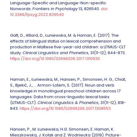
Language-Specific and Language-Non-specific
Nonwords.
Frontiers in Psychology
13, 826540.
doi:
10.3389/fpsyg.2022.826540.
Gatt, D., Attard, D., Łuniewska, M. & Haman, E. (2017). The
effects of bilingual status on lexical comprehension and
production in Maltese five-year-old children: a LITMUS-CLT
study.
Clinical Linguistics and Phonetics
, 31(11-12), 844-873.
https://doi.org/10.1080/02699206.2017.1310930
Haman, E., Łuniewska, M., Hansen, P., Simonsen, H. G., Chiat,
S., Bjekić, J., … Armon-Lotem, S. (2017). Noun and verb
knowledge in monolingual preschool children across 17
languages: Data from cross-linguistic lexical tasks
(LITMUS-CLT).
Clinical Linguistics & Phonetics
, 31(11-12), 818-
843.
https://doi.org/10.1080/02699206.2017.1308553
Hansen, P., M. Łuniewska, H.G. Simonsen, E. Haman, K.
Mieszkowska, J. Kołak and Z. Wodniecka (2019). Picture-