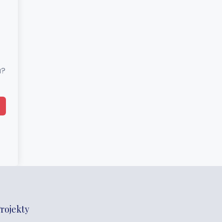
a?
rojekty