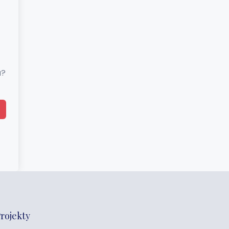
a?
rojekty