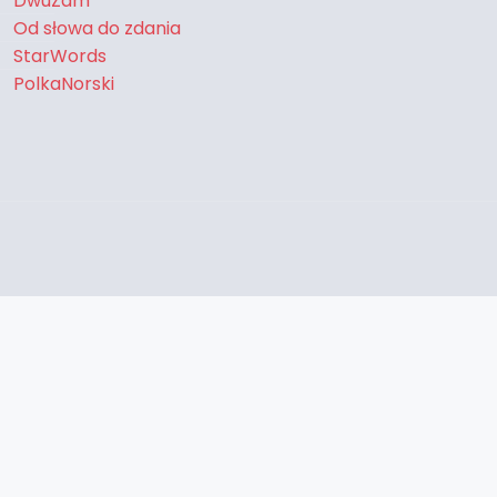
DwuZam
Od słowa do zdania
StarWords
PolkaNorski