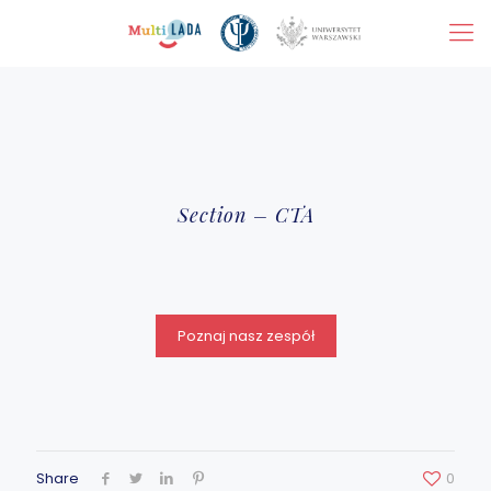
Section – CTA
Poznaj nasz zespół
Share
0